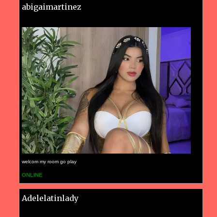
abigaimartinez
welcom my room go play
ONLINE
Adelelatinlady