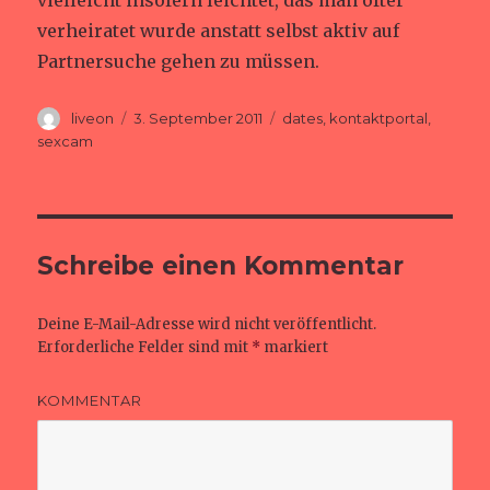
vielleicht insofern leichtet, das man öfter
verheiratet wurde anstatt selbst aktiv auf
Partnersuche gehen zu müssen.
Autor
Veröffentlicht
Schlagwörter
liveon
3. September 2011
dates
,
kontaktportal
,
am
sexcam
Schreibe einen Kommentar
Deine E-Mail-Adresse wird nicht veröffentlicht.
Erforderliche Felder sind mit
*
markiert
KOMMENTAR