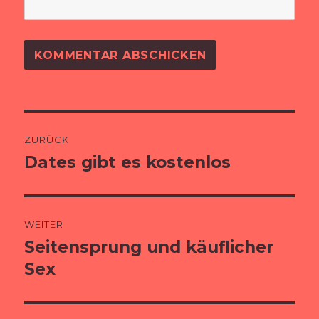
Beitragsnavigation
ZURÜCK
Dates gibt es kostenlos
Vorheriger
Beitrag:
WEITER
Seitensprung und käuflicher
Nächster
Beitrag:
Sex