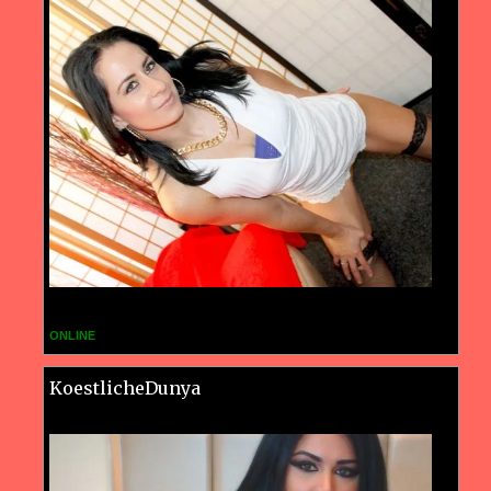
ONLINE
KoestlicheDunya