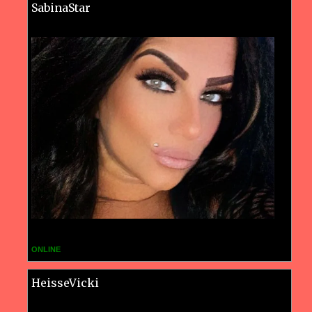
SabinaStar
ONLINE
HeisseVicki