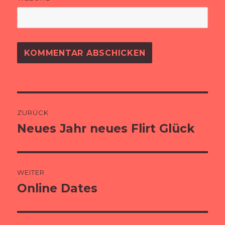
Beitragsnavigation
ZURÜCK
Neues Jahr neues Flirt Glück
Vorheriger
Beitrag:
WEITER
Online Dates
Nächster
Beitrag: