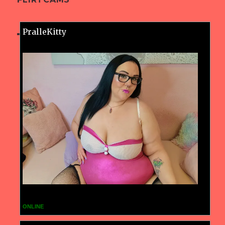
PralleKitty
ONLINE